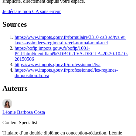
simplicité, directement depuis votre espace.
Je déclare mon CA sans erreur
Sources
https://www.impots.gouv.fr/formulaire/3310-ca3-sd/tva-et-
taxes-assimilees-regime-du-reel-normal-mini-reel
https://bofip.impots.gouv.fr/bofip/1001-
PGP.html/identifiant%3DBOI-TVA-DECLA-20-20-10-10-
20150506
https://www.impots.gouv.fr/professionnel/tva
https://www.impots.gouv.fr/professionnel/les-regimes-
dimposition-la-tva
Auteurs
Léonie Barbosa Costa
Content Specialist
Titulaire d’un double diplôme en conception-rédaction, Léonie