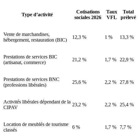
Cotisations
Taux
Total
Type d’activité
sociales 2026
VFL
prélevé
Vente de marchandises,
12,3 %
1 %
13,3 %
hébergement, restauration (BIC)
Prestations de services BIC
21,2 %
1,7 %
22,9 %
(artisanat, commerce)
Prestations de services BNC
25,6 %
2,2 %
27,8 %
(professions libérales)
Activités libérales dépendant de la
23,2 %
2,2 %
25,4 %
CIPAV
Location de meublés de tourisme
6 %
1,7 %
7,7 %
classés