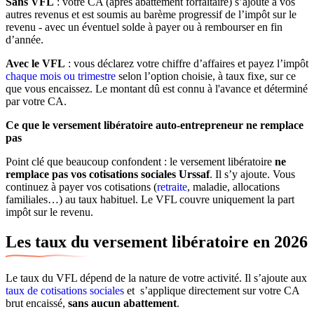
Sans VFL
: votre CA (après abattement forfaitaire) s’ajoute à vos
autres revenus et est soumis au barème progressif de l’impôt sur le
revenu - avec un éventuel solde à payer ou à rembourser en fin
d’année.
Avec le VFL
: vous déclarez votre chiffre d’affaires et payez l’impôt
chaque mois ou trimestre
selon l’option choisie, à taux fixe, sur ce
que vous encaissez. Le montant dû est connu à l'avance et déterminé
par votre CA.
Ce que le versement libératoire auto-entrepreneur ne remplace
pas
Point clé que beaucoup confondent : le versement libératoire
ne
remplace pas vos cotisations sociales Urssaf
. Il s’y ajoute. Vous
continuez à payer vos cotisations (
retraite
, maladie, allocations
familiales…) au taux habituel. Le VFL couvre uniquement la part
impôt sur le revenu.
Les taux du versement libératoire en 2026
Le taux du VFL dépend de la nature de votre activité. Il s’ajoute aux
taux de cotisations sociales
et s’applique directement sur votre CA
brut encaissé,
sans aucun abattement
.