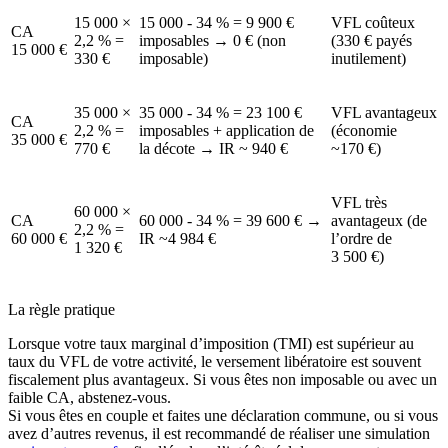
15 000 ×
15 000 - 34 % = 9 900 €
VFL coûteux
CA
2,2 % =
imposables → 0 € (non
(330 € payés
15 000 €
330 €
imposable)
inutilement)
35 000 ×
35 000 - 34 % = 23 100 €
VFL avantageux
CA
2,2 % =
imposables + application de
(économie
35 000 €
770 €
la décote → IR ~ 940 €
~170 €)
VFL très
60 000 ×
CA
60 000 - 34 % = 39 600 € →
avantageux (de
2,2 % =
60 000 €
IR ~4 984 €
l’ordre de
1 320 €
3 500 €)
La règle pratique
Lorsque votre taux marginal d’imposition (TMI) est supérieur au
taux du VFL de votre activité, le versement libératoire est souvent
fiscalement plus avantageux. Si vous êtes non imposable ou avec un
faible CA, abstenez-vous.
Si vous êtes en couple et faites une déclaration commune, ou si vous
avez d’autres revenus, il est recommandé de réaliser une simulation