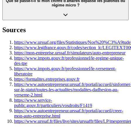
Que se passe-t-il si mon chiffre d'affaires dépasse
les plafonds du
régime micro
?
Sources
https://www.urssaf.org/files/Statistiques/Nos%20%C3%A9tu
https://www.legifrance.gouv.fr/codes/section_lc/LEGI
https://mon-entreprise.urssaf.fr/simulateurs/auto-entrepreneur
https://www.impots.gouv.fr/professionnel/le-regime-unique-
des-tpe
https://www.impots.gouv.fr/professionnel/le-versement-
liberatoire
https://formalites.entreprises.gouv.fr
https://www.autoentrepreneur.urssaf.fr/portail/accueil/sinformer
sur-le-statut/toutes-les-actualites/modalites-dadhesion-au-
verseme-2.html
https://www.service-
public.gouv.fr/particuliers/vosdroits/F1419
https://www.autoentrepreneur.urssaf.fr/portail/accueil/creer-
mon-auto-entreprise.html
https://www.urssaf.fr/files/live/sites/urssaffr/files/LP/mespremi