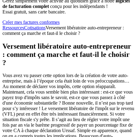
Gérez simplement votre activité au quotidien grâce à notre
logiciel
de facturation complet
conçu pour les indépendants !
Essai gratuit, sans carte bancaire.
Créer mes factures conformes
Ressources
Cotisations
Versement libératoire auto-entrepreneur :
comment ça marche et faut-il le choisir ?
Versement libératoire auto-entrepreneur
: comment ça marche et faut-il le choisir
?
Vous avez vu passer cette option lors de la création de votre auto-
entreprise, mais à l’époque cela était loin de vos préoccupations…
Au moment de déclarer vos impôts, cette option réapparaît.
Maintenant, cela vous semble bien plus intéressant : est-ce que vous
payez trop d'impôts sans le savoir, est-ce que vous passez à côté
d'une économie substantielle ? Bonne nouvelle, il n’est pas trop tard
pour s’y intéresser ! Le versement libératoire de l'impôt sur le revenu
(VFL) peut en effet être très intéressant financièrement. Si votre
situation fiscale s'y prête. Il s’agit au lieu de régler votre impôt une
fois par an via le barème progressif de payer un pourcentage fixe de
votre CA à chaque déclaration Urssaf. Simple en apparence, quand
on en a compris toutes les implications. Beaucoup d'auto-