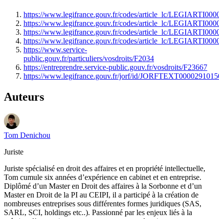
https://www.legifrance.gouv.fr/codes/article_lc/LEGIARTI00
https://www.legifrance.gouv.fr/codes/article_lc/LEGIARTI00
https://www.legifrance.gouv.fr/codes/article_lc/LEGIARTI00
https://www.legifrance.gouv.fr/codes/article_lc/LEGIARTI00
https://www.service-
public.gouv.fr/particuliers/vosdroits/F2034
https://entreprendre.service-public.gouv.fr/vosdroits/F23667
https://www.legifrance.gouv.fr/jorf/id/JORFTEXT0000291015
Auteurs
Tom Denichou
Juriste
Juriste spécialisé en droit des affaires et en propriété intellectuelle,
Tom cumule six années d’expérience en cabinet et en entreprise.
Diplômé d’un Master en Droit des affaires à la Sorbonne et d’un
Master en Droit de la PI au CEIPI, il a participé à la création de
nombreuses entreprises sous différentes formes juridiques (SAS,
SARL, SCI, holdings etc..). Passionné par les enjeux liés à la