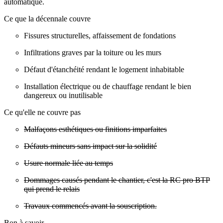
automatique.
Ce que la décennale couvre
Fissures structurelles, affaissement de fondations
Infiltrations graves par la toiture ou les murs
Défaut d'étanchéité rendant le logement inhabitable
Installation électrique ou de chauffage rendant le bien
dangereux ou inutilisable
Ce qu'elle ne couvre pas
Malfaçons esthétiques ou finitions imparfaites
Défauts mineurs sans impact sur la solidité
Usure normale liée au temps
Dommages causés pendant le chantier, c'est la RC pro BTP
qui prend le relais
Travaux commencés avant la souscription.
Bon à savoir